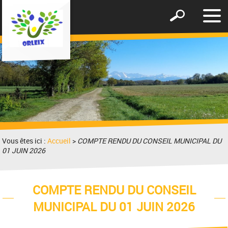
Affic
Afficher
le
le
men
formulaire
de
recherche
Vous êtes ici :
Accueil
>
COMPTE RENDU DU CONSEIL MUNICIPAL DU
01 JUIN 2026
COMPTE RENDU DU CONSEIL
MUNICIPAL DU 01 JUIN 2026