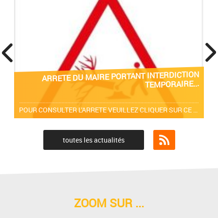
prev
next
ARRETE DU MAIRE PORTANT INTERDICTION
TEMPORAIRE...
POUR CONSULTER L'ARRETE VEUILLEZ CLIQUER SUR CE LIEN.
toutes les actualités
Flux RSS
ZOOM SUR ...