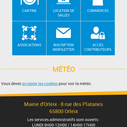
CANTINE
LOCATION DE
COMMERCES
SALLES
ASSOCIATIONS
INSCRIPTION
ACCÈS
NEWSLETTER
CONTRIBUTEURS
MÉTÉO
Vous devez
accepter les cookies
pour voir la météo.
Mairie d'Orleix - 8 rue des Platanes
65800 Orleix
Les services administratifs sont ouverts :
LUNDI 9H00-12H00 / 14H00-17H00