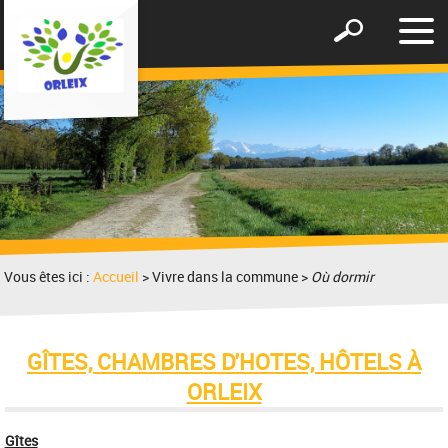
Affic
Afficher
le
le
men
formulaire
de
recherche
Vous êtes ici :
Accueil
> Vivre dans la commune >
Où dormir
GÎTES, CHAMBRES D'HOTES, HÔTELS À
ORLEIX
Gîtes