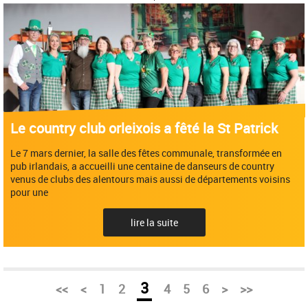
Le country club orleixois a fêté la St Patrick
Le 7 mars dernier, la salle des fêtes communale, transformée en
pub irlandais, a accueilli une centaine de danseurs de country
venus de clubs des alentours mais aussi de départements voisins
pour une
lire la suite
3
<<
<
1
2
4
5
6
>
>>