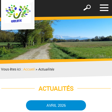
Affic
Afficher
le
le
men
formulaire
de
recherche
Vous êtes ici :
Accueil
>
Actualités
ACTUALITÉS
AVRIL 2026