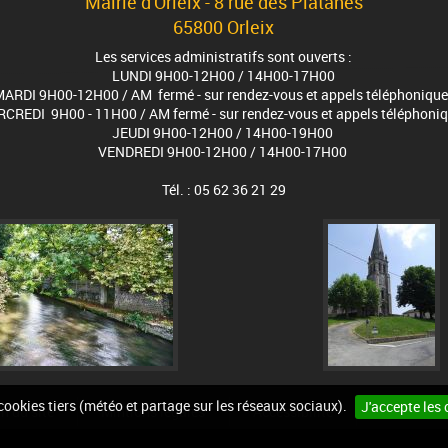
Mairie d'Orleix - 8 rue des Platanes
65800 Orleix
Les services administratifs sont ouverts :
LUNDI 9H00-12H00 / 14H00-17H00
ARDI 9H00-12H00 / AM fermé - sur rendez-vous et appels téléphoniqu
CREDI 9H00 - 11H00 / AM fermé - sur rendez-vous et appels téléphoni
JEUDI 9H00-12H00 / 14H00-19H00
VENDREDI 9H00-12H00 / 14H00-17H00
Tél. : 05 62 36 21 29
 cookies tiers (météo et partage sur les réseaux sociaux).
J'accepte les 
n du site
Mintions légales
Accessibilité
Cookies