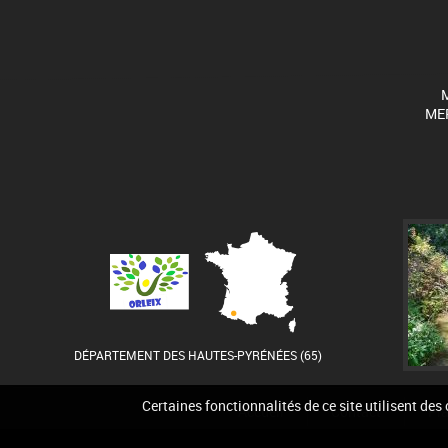
M
MER
DÉPARTEMENT DES HAUTES-PYRÉNÉES (65)
Certaines fonctionnalités de ce site utilisent des
Accueil
Contact
Pla