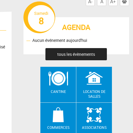
A-
A
A+
I
Samedi
8
AGENDA
Aucun événement aujourd'hui
isé
tous les évènements
CANTINE
LOCATION DE
SALLES
COMMERCES
ASSOCIATIONS