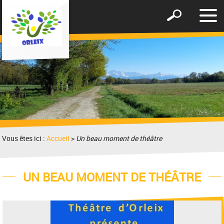
Affic
Afficher
le
le
men
formulaire
de
recherche
Vous êtes ici :
Accueil
>
Un beau moment de théâtre
UN BEAU MOMENT DE THÉÂTRE