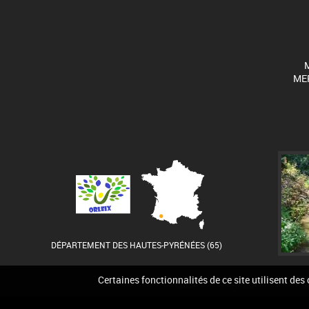
M
MER
DÉPARTEMENT DES HAUTES-PYRÉNÉES (65)
Certaines fonctionnalités de ce site utilisent des
Accueil
Contact
Pla