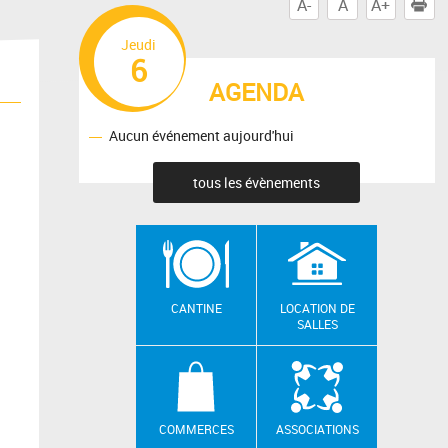
A-
A
A+
I
Jeudi
6
AGENDA
Aucun événement aujourd'hui
tous les évènements
CANTINE
LOCATION DE
SALLES
COMMERCES
ASSOCIATIONS