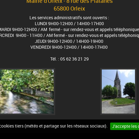
Mairie d'Orleix - 8 rue des Platanes
65800 Orleix
Les services administratifs sont ouverts :
LUNDI 9H00-12H00 / 14H00-17H00
ARDI 9H00-12H00 / AM fermé - sur rendez-vous et appels téléphoniqu
CREDI 9H00 - 11H00 / AM fermé - sur rendez-vous et appels téléphoni
JEUDI 9H00-12H00 / 14H00-19H00
VENDREDI 9H00-12H00 / 14H00-17H00
Tél. : 05 62 36 21 29
 cookies tiers (météo et partage sur les réseaux sociaux).
J'accepte les 
n du site
Mintions légales
Accessibilité
Cookies