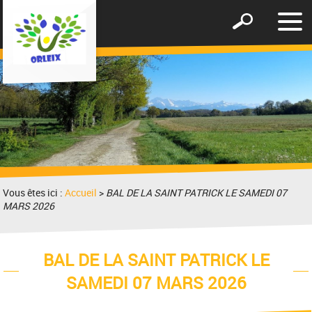
Affic
Afficher
le
le
men
formulaire
de
recherche
Vous êtes ici :
Accueil
>
BAL DE LA SAINT PATRICK LE SAMEDI 07
MARS 2026
BAL DE LA SAINT PATRICK LE
SAMEDI 07 MARS 2026