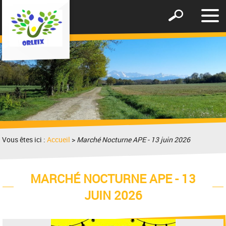
Affic
Afficher
le
le
men
formulaire
de
recherche
Vous êtes ici :
Accueil
>
Marché Nocturne APE - 13 juin 2026
MARCHÉ NOCTURNE APE - 13
JUIN 2026