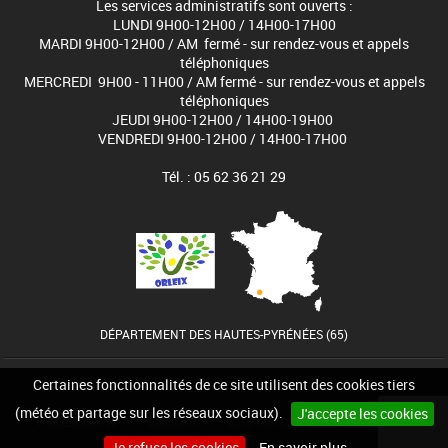
Les services administratifs sont ouverts :
LUNDI 9H00-12H00 / 14H00-17H00
MARDI 9H00-12H00 / AM fermé - sur rendez-vous et appels
téléphoniques
MERCREDI 9H00 - 11H00 / AM fermé - sur rendez-vous et appels
téléphoniques
JEUDI 9H00-12H00 / 14H00-19H00
VENDREDI 9H00-12H00 / 14H00-17H00
Tél. : 05 62 36 21 29
DÉPARTEMENT DES HAUTES-PYRÉNÉES (65)
Accueil
Contact
Plan du site
Mintions légales
Certaines fonctionnalités de ce site utilisent des cookies tiers
(météo et partage sur les réseaux sociaux).
J'accepte les cookies
Accessibilité
Cookies
Site internet pour communes
Je refuse les cookies
En savoir plus