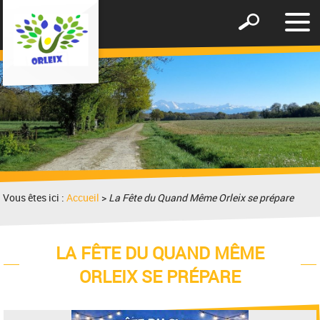
Affic
Afficher
le
le
men
formulaire
de
recherche
Vous êtes ici :
Accueil
>
La Fête du Quand Même Orleix se prépare
LA FÊTE DU QUAND MÊME
ORLEIX SE PRÉPARE