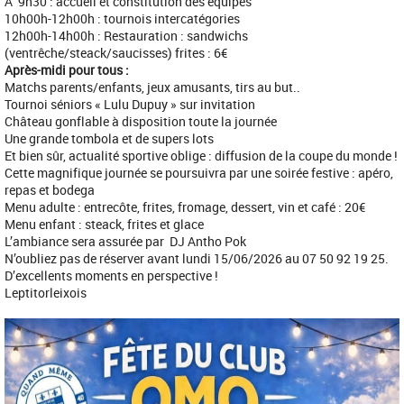
A 9h30 : accueil et constitution des équipes
10h00h-12h00h : tournois intercatégories
12h00h-14h00h : Restauration : sandwichs
(ventrêche/steack/saucisses) frites : 6€
Après-midi pour tous :
Matchs parents/enfants, jeux amusants, tirs au but..
Tournoi séniors « Lulu Dupuy » sur invitation
Château gonflable à disposition toute la journée
Une grande tombola et de supers lots
Et bien sûr, actualité sportive oblige : diffusion de la coupe du monde !
Cette magnifique journée se poursuivra par une soirée festive : apéro,
repas et bodega
Menu adulte : entrecôte, frites, fromage, dessert, vin et café : 20€
Menu enfant : steack, frites et glace
L’ambiance sera assurée par DJ Antho Pok
N’oubliez pas de réserver avant lundi 15/06/2026 au 07 50 92 19 25.
D’excellents moments en perspective !
Leptitorleixois