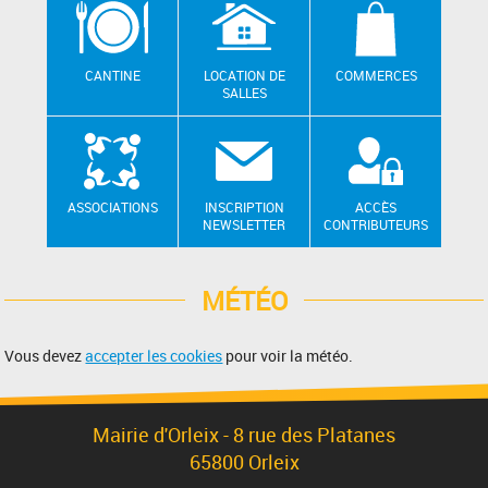
CANTINE
LOCATION DE
COMMERCES
SALLES
ASSOCIATIONS
INSCRIPTION
ACCÈS
NEWSLETTER
CONTRIBUTEURS
MÉTÉO
Vous devez
accepter les cookies
pour voir la météo.
Mairie d'Orleix - 8 rue des Platanes
65800 Orleix